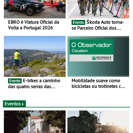
EBRO é Viatura Oficial da
Škoda Auto torna-
Evento
Volta a Portugal 2026
se Parceiro Oficial dos
Campeonatos Mundiais de
BTT e Gravel da UCI - Para
os anos de 2025 e 2026
E-bikes a caminho
Mobilidade suave como
Evento
bicicletas ou trotinetes com
das quatro serras das
cada vez mais adesão -
Montanhas Mágicas - Um
Mais de metade dos
desafio para 3 dias entre 8
condutores portugueses
e 10 de Junho
Eventos
usam os automóveis
exclusivamente em áreas
urbanas