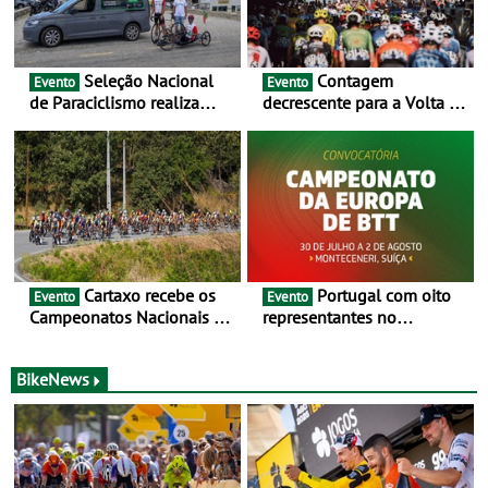
Seleção Nacional
Contagem
Evento
Evento
de Paraciclismo realiza
decrescente para a Volta a
estágio em altitude de
Portugal Jogos Santa Casa:
preparação para o
as 17 equipas de 2026
Campeonato do Mundo
Cartaxo recebe os
Portugal com oito
Evento
Evento
Campeonatos Nacionais da
representantes no
Juventude - Entre 31 de
Campeonato da Europa de
julho e 2 de agosto
BTT - Entre 29 de julho e 2
de agosto, em
BikeNews
Monteceneri, na Suíça