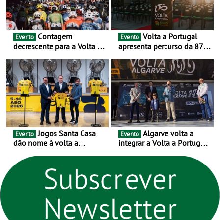
Contagem
Volta a Portugal
Evento
Evento
decrescente para a Volta a
apresenta percurso da 87.ª
Portugal Jogos Santa Casa:
edição - E inaugura-se um
as 17 equipas de 2026
novo ciclo rumo ao
centenário
Jogos Santa Casa
Algarve volta a
Evento
Evento
dão nome à volta a
integrar a Volta a Portugal
Portugal 2026 e inauguram
em 2026 com chegada de
um novo ciclo da prova
etapa em Albufeira
rumo ao centenário - Volta
a Portugal em Bicicleta
estará na estrada entre 5 e
16 de agosto