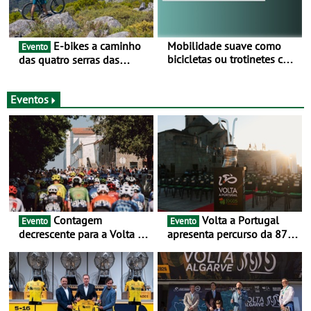
E-bikes a caminho
Mobilidade suave como
Evento
bicicletas ou trotinetes com
das quatro serras das
cada vez mais adesão -
Montanhas Mágicas - Um
Mais de metade dos
desafio para 3 dias entre 8
condutores portugueses
e 10 de Junho
Eventos
usam os automóveis
exclusivamente em áreas
urbanas
Contagem
Volta a Portugal
Evento
Evento
decrescente para a Volta a
apresenta percurso da 87.ª
Portugal Jogos Santa Casa:
edição - E inaugura-se um
as 17 equipas de 2026
novo ciclo rumo ao
centenário