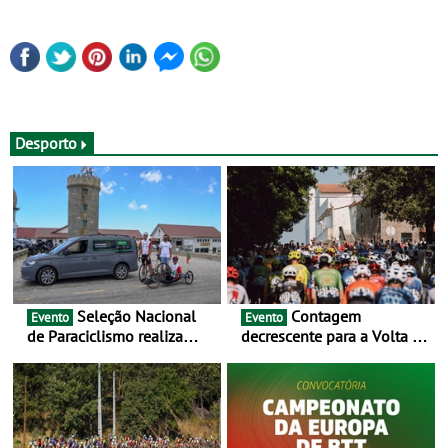
Desporto
Seleção Nacional
Contagem
Evento
Evento
de Paraciclismo realiza
decrescente para a Volta a
estágio em altitude de
Portugal Jogos Santa Casa:
preparação para o
as 17 equipas de 2026
Campeonato do Mundo