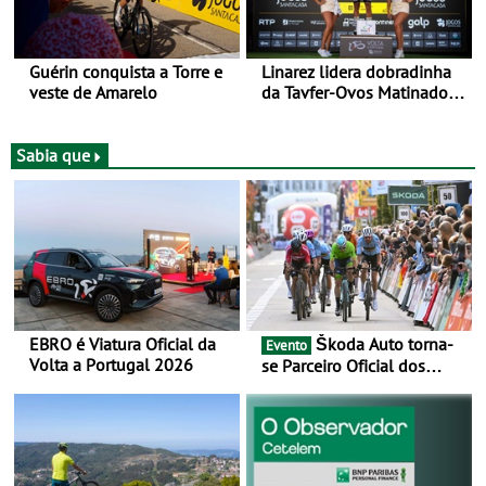
Guérin conquista a Torre e
Linarez lidera dobradinha
veste de Amarelo
da Tavfer-Ovos Matinados-
Mortágua na chegada a
Elvas - Três etapas da Volta
a Portugal Jogos Santa
Sabia que
Casa - mais o prólogo
inicial -, três chegadas ao
sprint
EBRO é Viatura Oficial da
Škoda Auto torna-
Evento
Volta a Portugal 2026
se Parceiro Oficial dos
Campeonatos Mundiais de
BTT e Gravel da UCI - Para
os anos de 2025 e 2026