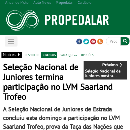
Andar de Moto
Auto News
Propedalar
Cardápio
Toggle
navigation
Notícias
desporto
bikenews
sabia que...
opiniões
Seleção Nacional de
Seleção Nacional de
Juniores termina
Juniores mostra
ambição no arranque
participação no LVM Saarland
do LVM Saarland
Trofeo
Trofeo
A Seleção Nacional de Juniores de Estrada
concluiu este domingo a participação no LVM
Saarland Trofeo, prova da Taça das Nações que