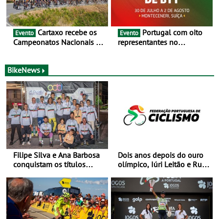
Cartaxo recebe os
Portugal com oito
Evento
Evento
Campeonatos Nacionais da
representantes no
Juventude - Entre 31 de
Campeonato da Europa de
julho e 2 de agosto
BTT - Entre 29 de julho e 2
de agosto, em
BikeNews
Monteceneri, na Suíça
Filipe Silva e Ana Barbosa
Dois anos depois do ouro
conquistam os títulos
olímpico, Iúri Leitão e Rui
nacionais de Downhill
Oliveira reencontram-se na
Urbano em Castelo Branco
Volta a Portugal