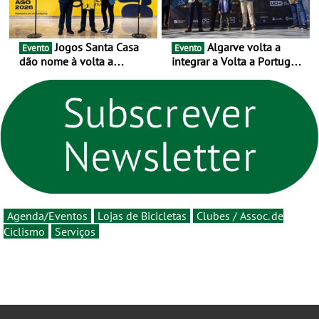
Jogos Santa Casa
Algarve volta a
Evento
Evento
dão nome à volta a
integrar a Volta a Portugal
Portugal 2026 e inauguram
em 2026 com chegada de
um novo ciclo da prova
etapa em Albufeira
rumo ao centenário - Volta
a Portugal em Bicicleta
estará na estrada entre 5 e
16 de agosto
Agenda/Eventos
Lojas de Bicicletas
Clubes / Assoc. de
Ciclismo
Serviços