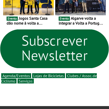
Jogos Santa Casa
Algarve volta a
Evento
Evento
dão nome à volta a
integrar a Volta a Portugal
Portugal 2026 e inauguram
em 2026 com chegada de
um novo ciclo da prova
etapa em Albufeira
rumo ao centenário - Volta
a Portugal em Bicicleta
estará na estrada entre 5 e
16 de agosto
Agenda/Eventos
Lojas de Bicicletas
Clubes / Assoc. de
Ciclismo
Serviços