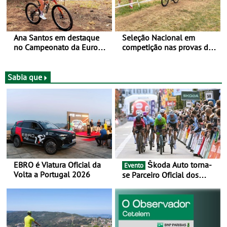
Ana Santos em destaque
Seleção Nacional em
no Campeonato da Europa
competição nas provas de
de BTT
XCO do Europeu de BTT
Sabia que
EBRO é Viatura Oficial da
Škoda Auto torna-
Evento
Volta a Portugal 2026
se Parceiro Oficial dos
Campeonatos Mundiais de
BTT e Gravel da UCI - Para
os anos de 2025 e 2026