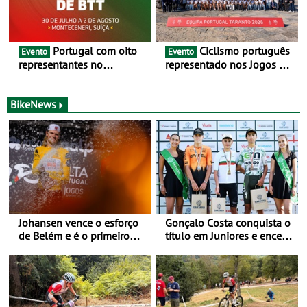
Portugal com oito
Ciclismo português
Evento
Evento
representantes no
representado nos Jogos do
Campeonato da Europa de
Mediterrâneo Taranto 2026
BTT - Entre 29 de julho e 2
de agosto, em
BikeNews
Monteceneri, na Suíça
Johansen vence o esforço
Gonçalo Costa conquista o
de Belém e é o primeiro
título em Juniores e encerra
camisola amarela da Volta
os Nacionais da Juventude
a Portugal - Prova decorre
no Cartaxo
entre 5 e 16 de Agosto