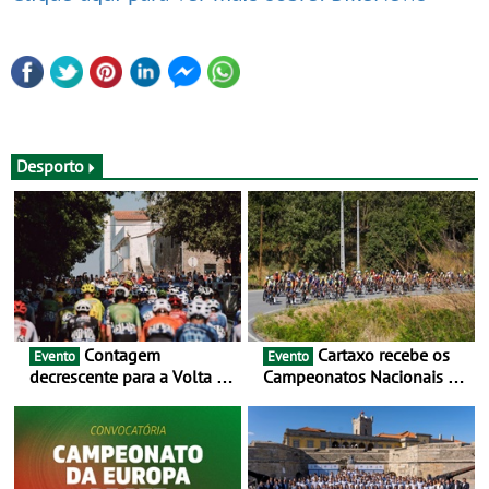
Desporto
Contagem
Cartaxo recebe os
Evento
Evento
decrescente para a Volta a
Campeonatos Nacionais da
Portugal Jogos Santa Casa:
Juventude - Entre 31 de
as 17 equipas de 2026
julho e 2 de agosto