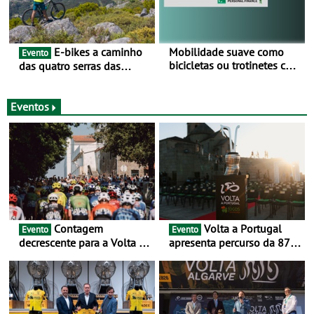
E-bikes a caminho
Mobilidade suave como
Evento
bicicletas ou trotinetes com
das quatro serras das
cada vez mais adesão -
Montanhas Mágicas - Um
Mais de metade dos
desafio para 3 dias entre 8
condutores portugueses
e 10 de Junho
Eventos
usam os automóveis
exclusivamente em áreas
urbanas
Contagem
Volta a Portugal
Evento
Evento
decrescente para a Volta a
apresenta percurso da 87.ª
Portugal Jogos Santa Casa:
edição - E inaugura-se um
as 17 equipas de 2026
novo ciclo rumo ao
centenário