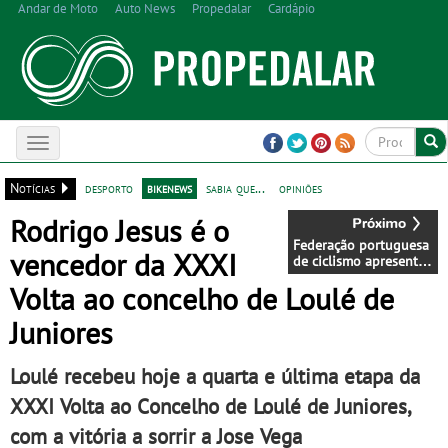
Andar de Moto
Auto News
Propedalar
Cardápio
Toggle
navigation
Notícias
desporto
bikenews
sabia que...
opiniões
Rodrigo Jesus é o
Federação portuguesa
vencedor da XXXI
de ciclismo apresenta
calendário de Cycling
Volta ao concelho de Loulé de
eEsports para 2026
Juniores
Loulé recebeu hoje a quarta e última etapa da
XXXI Volta ao Concelho de Loulé de Juniores,
com a vitória a sorrir a Jose Vega