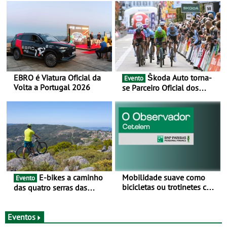
EBRO é Viatura Oficial da
Škoda Auto torna-
Evento
Volta a Portugal 2026
se Parceiro Oficial dos
Campeonatos Mundiais de
BTT e Gravel da UCI - Para
os anos de 2025 e 2026
E-bikes a caminho
Mobilidade suave como
Evento
bicicletas ou trotinetes com
das quatro serras das
cada vez mais adesão -
Montanhas Mágicas - Um
Mais de metade dos
desafio para 3 dias entre 8
condutores portugueses
e 10 de Junho
Eventos
usam os automóveis