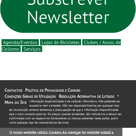
estará na estrada entre 5 e
16 de agosto
Agenda/Eventos
Lojas de Bicicletas
Clubes / Assoc. de
Ciclismo
Serviços
Contactos
Política de Privacidade e Cookies
Condições Gerais de Utilização
Resolução Alternativa de Litígios
A
informação disponibilizada é de carácter informativo. Não pretende ser
Mapa do Site
exaustiva nem completa. Não nos responsabilizamos por qualquer tipo
de incorrecção, embora tenhamos a preocupação de que a informação disponibilizada
seja o mais correcta possível. Os preços, quando existentes, são indicativos e devem ser
confirmados com os respectivos fornecedores ou marcas presentes neste portal, assim
como qualquer tipo de características técnicas.
O nosso website utiliza
Cookies
. Ao navegar no website estará a