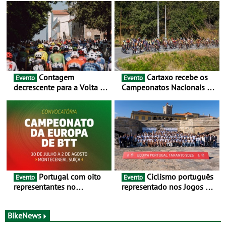
Contagem
Cartaxo recebe os
Evento
Evento
decrescente para a Volta a
Campeonatos Nacionais da
Portugal Jogos Santa Casa:
Juventude - Entre 31 de
as 17 equipas de 2026
julho e 2 de agosto
Portugal com oito
Ciclismo português
Evento
Evento
representantes no
representado nos Jogos do
Campeonato da Europa de
Mediterrâneo Taranto 2026
BTT - Entre 29 de julho e 2
de agosto, em
BikeNews
Monteceneri, na Suíça