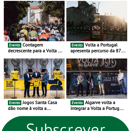
exclusivamente em áreas
urbanas
Contagem
Volta a Portugal
Evento
Evento
decrescente para a Volta a
apresenta percurso da 87.ª
Portugal Jogos Santa Casa:
edição - E inaugura-se um
as 17 equipas de 2026
novo ciclo rumo ao
centenário
Jogos Santa Casa
Algarve volta a
Evento
Evento
dão nome à volta a
integrar a Volta a Portugal
Portugal 2026 e inauguram
em 2026 com chegada de
um novo ciclo da prova
etapa em Albufeira
rumo ao centenário - Volta
a Portugal em Bicicleta