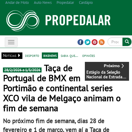
Andar de Moto
Auto News
Propedalar
Cardápio
Toggle
navigation
Notícias
desporto
bikenews
sabia que...
opiniões
Taça de
28/2/2026 a 1/3/2026
Estágio da Seleção
Portugal de BMX em
Nacional de Estrada
Sub-17 reforça coesão
Portimão e continental series
e espírito de equipa
XCO vila de Melgaço animam o
fim de semana
No próximo fim de semana, dias 28 de
fevereiro e 1 de março, vem aí a Taça de