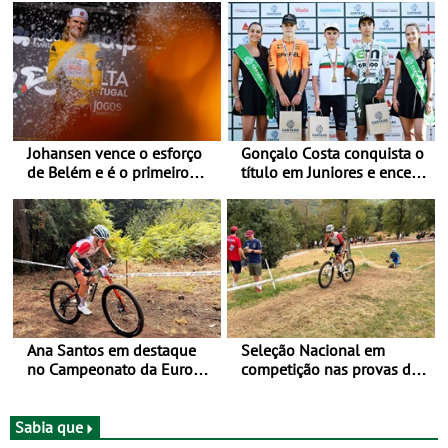
Johansen vence o esforço
Gonçalo Costa conquista o
de Belém e é o primeiro
título em Juniores e encerra
camisola amarela da Volta
os Nacionais da Juventude
a Portugal - Prova decorre
no Cartaxo
entre 5 e 16 de Agosto
Ana Santos em destaque
Seleção Nacional em
no Campeonato da Europa
competição nas provas de
de BTT
XCO do Europeu de BTT
Sabia que