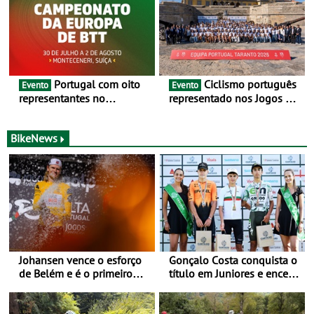
Portugal com oito
Ciclismo português
Evento
Evento
representantes no
representado nos Jogos do
Campeonato da Europa de
Mediterrâneo Taranto 2026
BTT - Entre 29 de julho e 2
de agosto, em
BikeNews
Monteceneri, na Suíça
Johansen vence o esforço
Gonçalo Costa conquista o
de Belém e é o primeiro
título em Juniores e encerra
camisola amarela da Volta
os Nacionais da Juventude
a Portugal - Prova decorre
no Cartaxo
entre 5 e 16 de Agosto