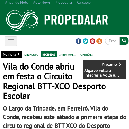
Andar de Moto
Auto News
Propedalar
Cardápio
Toggle
navigation
Notícias
desporto
bikenews
sabia que...
opiniões
Vila do Conde abriu
Algarve volta a
em festa o Circuito
integrar a Volta a
Portugal em 2026 com
Regional BTT-XCO Desporto
chegada de etapa em
Albufeira
Escolar
O Largo da Trindade, em Ferreiró, Vila do
Conde, recebeu este sábado a primeira etapa do
circuito regional de BTT-XCO do Desporto