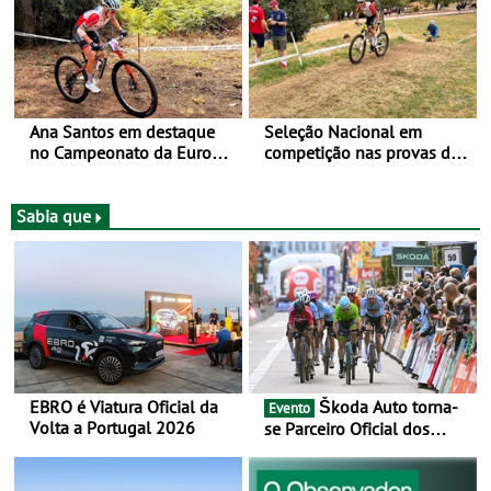
Ana Santos em destaque
Seleção Nacional em
no Campeonato da Europa
competição nas provas de
de BTT
XCO do Europeu de BTT
Sabia que
EBRO é Viatura Oficial da
Škoda Auto torna-
Evento
Volta a Portugal 2026
se Parceiro Oficial dos
Campeonatos Mundiais de
BTT e Gravel da UCI - Para