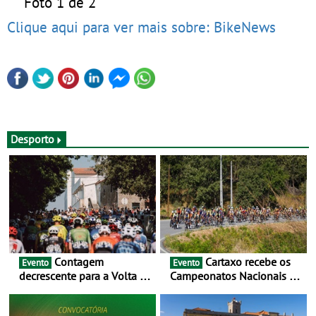
Foto 1 de 2
Clique aqui para ver mais sobre: BikeNews
Desporto
Contagem
Cartaxo recebe os
Evento
Evento
decrescente para a Volta a
Campeonatos Nacionais da
Portugal Jogos Santa Casa:
Juventude - Entre 31 de
as 17 equipas de 2026
julho e 2 de agosto