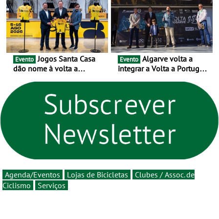
centenário
Jogos Santa Casa
Algarve volta a
Evento
Evento
dão nome à volta a
integrar a Volta a Portugal
Portugal 2026 e inauguram
em 2026 com chegada de
um novo ciclo da prova
etapa em Albufeira
rumo ao centenário - Volta
a Portugal em Bicicleta
estará na estrada entre 5 e
16 de agosto
Agenda/Eventos
Lojas de Bicicletas
Clubes / Assoc. de
Ciclismo
Serviços