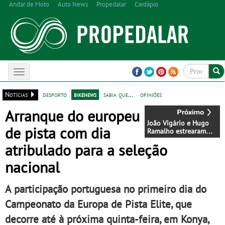
Andar de Moto
Auto News
Propedalar
Cardápio
Toggle
navigation
Notícias
desporto
bikenews
sabia que...
opiniões
Arranque do europeu
João Vigário e Hugo
de pista com dia
Ramalho estrearam
por Portugal a
atribulado para a seleção
categoria júnior no
Mundial de
nacional
Ciclocrosse
A participação portuguesa no primeiro dia do
Campeonato da Europa de Pista Elite, que
decorre até à próxima quinta-feira, em Konya,