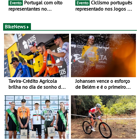
Portugal com oito
Ciclismo português
Evento
Evento
representantes no
representado nos Jogos do
Campeonato da Europa de
Mediterrâneo Taranto 2026
BTT - Entre 29 de julho e 2
de agosto, em
BikeNews
Monteceneri, na Suíça
Tavira-Crédito Agrícola
Johansen vence o esforço
brilha no dia de sonho de
de Belém e é o primeiro
Rui Oliveira
camisola amarela da Volta
a Portugal - Prova decorre
entre 5 e 16 de Agosto