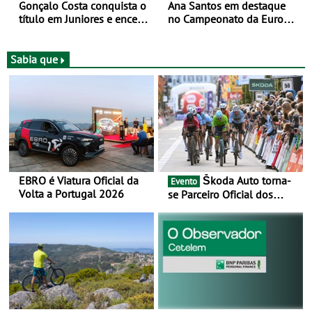
Gonçalo Costa conquista o
Ana Santos em destaque
título em Juniores e encerra
no Campeonato da Europa
os Nacionais da Juventude
de BTT
no Cartaxo
Sabia que
EBRO é Viatura Oficial da
Škoda Auto torna-
Evento
Volta a Portugal 2026
se Parceiro Oficial dos
Campeonatos Mundiais de
BTT e Gravel da UCI - Para
os anos de 2025 e 2026