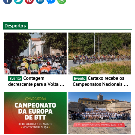
Desporto
Contagem
Cartaxo recebe os
Evento
Evento
decrescente para a Volta a
Campeonatos Nacionais da
Portugal Jogos Santa Casa:
Juventude - Entre 31 de
as 17 equipas de 2026
julho e 2 de agosto