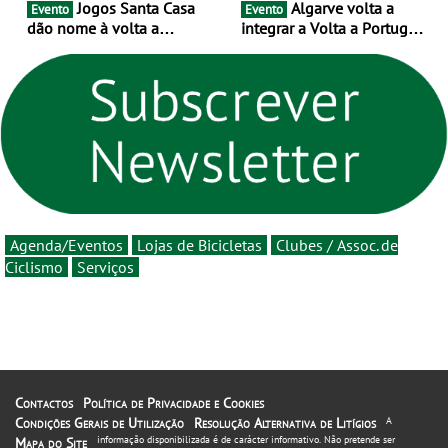
Jogos Santa Casa
Algarve volta a
Evento
Evento
dão nome à volta a
integrar a Volta a Portugal
Portugal 2026 e inauguram
em 2026 com chegada de
um novo ciclo da prova
etapa em Albufeira
rumo ao centenário - Volta
a Portugal em Bicicleta
estará na estrada entre 5 e
16 de agosto
Agenda/Eventos
Lojas de Bicicletas
Clubes / Assoc. de
Ciclismo
Serviços
Contactos
Política de Privacidade e Cookies
Condições Gerais de Utilização
Resolução Alternativa de Litígios
A
informação disponibilizada é de carácter informativo. Não pretende ser
Mapa do Site