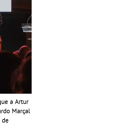
gue a Artur
ardo Marçal
o de