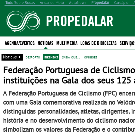
Tudo Sobre Rodas
Andar de Moto
AutoNews
Propedalar
Cardápio
AGENDA/EVENTOS
NOTÍCIAS
MULTIMÉDIA
LOJAS DE BICICLETAS
SERVIÇO
Notícias
desporto
bikenews
sabia que...
opiniões
Federação Portuguesa de Ciclism
instituições na Gala dos seus 125
A Federação Portuguesa de Ciclismo (FPC) encer
com uma Gala comemorativa realizada no Velódr
distinguidas personalidades, atletas, dirigentes
história e no desenvolvimento do ciclismo nacion
simbolizam os valores da Federação e o contribu