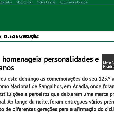
Atrelados
Motoclubes
Motos Usadas
Automóveis Usados
S
CLUBES E ASSOCIAÇÕES
o homenageia personalidades e
Livro 
 anos
Histór
Portug
aprese
rou este domingo as comemorações do seu 125.º a
dos 12
Federa
omo Nacional de Sangalhos, em Anadia, onde fora
de Cic
autoria
, instituições e parceiros que deixaram uma marca p
Vítor 
al. Ao longo da noite, foram entregues vários pré
to de diferentes gerações para a afirmação do cic