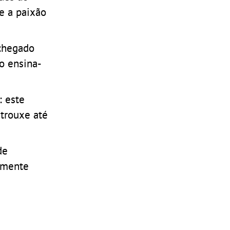
e a paixão
chegado
o ensina-
: este
trouxe até
de
amente