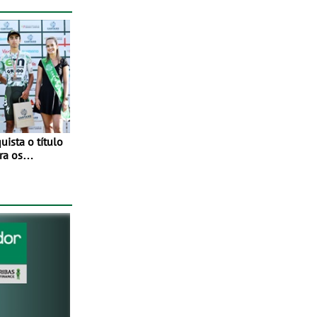
íça
ista o título
ra os
tude no