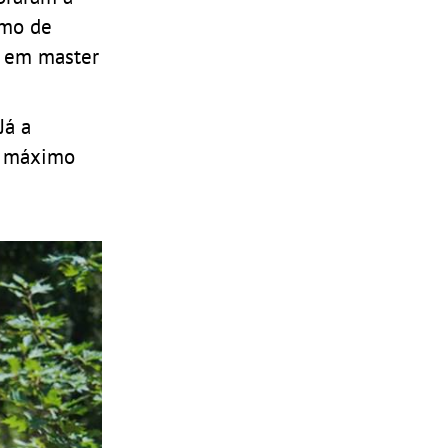
smo de
) em master
Já a
o máximo