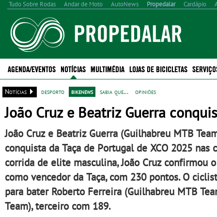
Tudo Sobre Rodas
Andar de Moto
AutoNews
Propedalar
Cardápio
AGENDA/EVENTOS
NOTÍCIAS
MULTIMÉDIA
LOJAS DE BICICLETAS
SERVIÇO
Notícias
desporto
bikenews
sabia que...
opiniões
João Cruz e Beatriz Guerra conqui
João Cruz e Beatriz Guerra (Guilhabreu MTB Team
conquista da Taça de Portugal de XCO 2025 nas c
corrida de elite masculina, João Cruz confirmou 
como vencedor da Taça, com 230 pontos. O ciclist
para bater Roberto Ferreira (Guilhabreu MTB Te
Team), terceiro com 189.