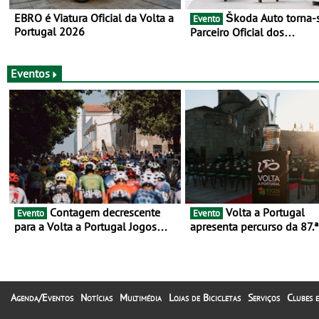
EBRO é Viatura Oficial da Volta a
Škoda Auto torna-se
Evento
Portugal 2026
Parceiro Oficial dos
Campeonatos Mundiais de
Gravel da UCI - Para os anos de
2025 e 2026
Eventos
Contagem decrescente
Volta a Portugal
Evento
Evento
para a Volta a Portugal Jogos
apresenta percurso da 87.ª
Santa Casa: as 17 equipas de
- E inaugura-se um novo c
2026
rumo ao centenário
Agenda/Eventos
Notícias
Multimédia
Lojas de Bicicletas
Serviços
Clubes e