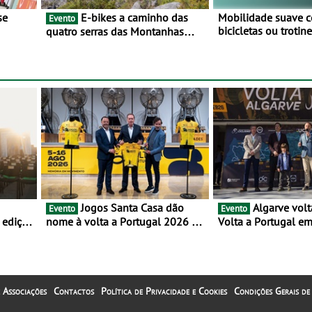
E-bikes a caminho das
Mobilidade suave 
Evento
bicicletas ou troti
quatro serras das Montanhas
vez mais adesão - 
 BTT e
Mágicas - Um desafio para 3 dias
metade dos condut
entre 8 e 10 de Junho
portugueses usam 
automóveis exclus
áreas urbanas
Jogos Santa Casa dão
Algarve volta a integrar a
Evento
Evento
 edição
nome à volta a Portugal 2026 e
Volta a Portugal e
iclo
inauguram um novo ciclo da
chegada de etapa e
prova rumo ao centenário - Volta
a Portugal em Bicicleta estará na
estrada entre 5 e 16 de agosto
 Associações
Contactos
Política de Privacidade e Cookies
Condições Gerais de