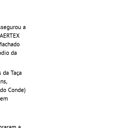
assegurou a
(SAERTEX
 Machado
ódio da
s da Taça
ns,
 do Conde)
 em
e
braram a