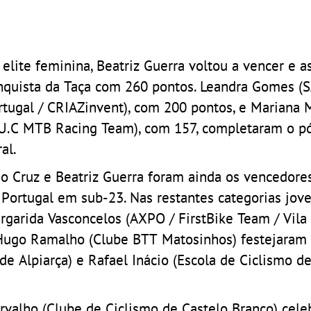
 elite feminina, Beatriz Guerra voltou a vencer e 
nquista da Taça com 260 pontos. Leandra Gomes 
rtugal / CRIAZinvent), com 200 pontos, e Mariana
.U.C MTB Racing Team), com 157, completaram o p
al.
ão Cruz e Beatriz Guerra foram ainda os vencedore
 Portugal em sub-23. Nas restantes categorias jove
rgarida Vasconcelos (AXPO / FirstBike Team / Vila
Hugo Ramalho (Clube BTT Matosinhos) festejaram
e Alpiarça) e Rafael Inácio (Escola de Ciclismo d
rvalho (Clube de Ciclismo de Castelo Branco) cele