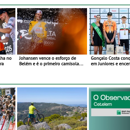
Monteceneri, na Su
lha no
Johansen vence o esforço de
Gonçalo Costa conqu
ra
Belém e é o primeiro camisola
em Juniores e encer
amarela da Volta a Portugal -
Nacionais da Juven
Prova decorre entre 5 e 16 de
Cartaxo
Agosto