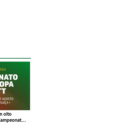
 Campeonato
 Entre 29 de
, em