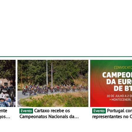
Cartaxo recebe os
Portugal com oito
Evento
Evento
gos
Campeonatos Nacionais da
representantes no
 de
Juventude - Entre 31 de julho e 2
da Europa de BTT -
de agosto
julho e 2 de agosto