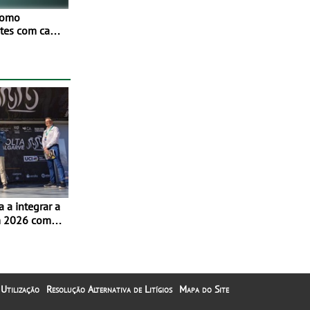
como
netes com cada
Mais de
ores
os
ivamente em
m 2026 com
m Albufeira
 Utilização
Resolução Alternativa de Litígios
Mapa do Site