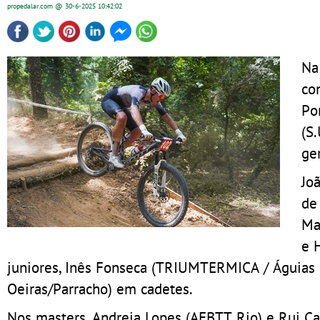
propedalar.com
@ 30-6-2025
10:42:02
Na
co
Po
(S
ger
Jo
de
Ma
e 
juniores, Inês Fonseca (TRIUMTERMICA / Águias d
Oeiras/Parracho) em cadetes.
Nos masters, Andreia Lopes (AEBTT Rio) e Rui Ca