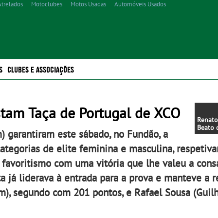
Atrelados
Motoclubes
Motos Usadas
Automóveis Usados
S
CLUBES E ASSOCIAÇÕES
stam Taça de Portugal de XCO
Renato
Beato 
) garantiram este sábado, no Fundão, a
títulos
BMX R
ategorias de elite feminina e masculina, respetiv
o favoritismo com uma vitória que lhe valeu a con
a já liderava à entrada para a prova e manteve a 
am), segundo com 201 pontos, e Rafael Sousa (Gui