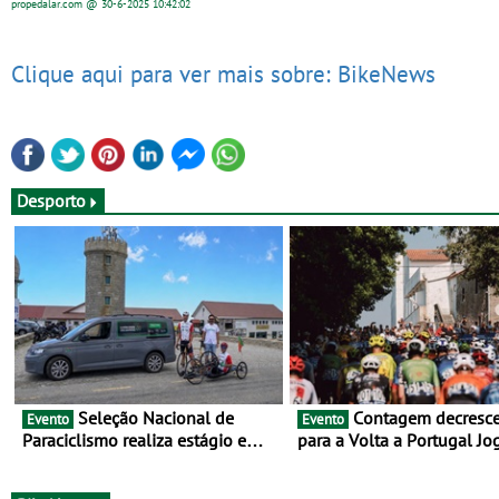
propedalar.com
@ 30-6-2025
10:42:02
Clique aqui para ver mais sobre: BikeNews
Desporto
Seleção Nacional de
Contagem decrescente
Evento
Evento
Paraciclismo realiza estágio em
para a Volta a Portugal Jo
altitude de preparação para o
Santa Casa: as 17 equipas
Campeonato do Mundo
2026