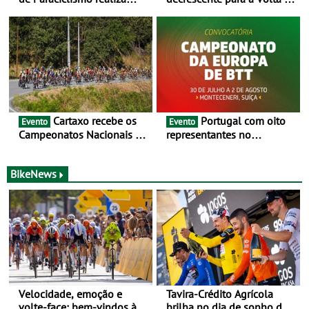
estágio em altitude de
Portugal Jogos Santa Casa:
preparação para o
as 17 equipas de 2026
Campeonato do Mundo
Cartaxo recebe os
Portugal com oito
Evento
Evento
Campeonatos Nacionais da
representantes no
Juventude - Entre 31 de
Campeonato da Europa de
julho e 2 de agosto
BTT - Entre 29 de julho e 2
de agosto, em
BikeNews
Monteceneri, na Suíça
Velocidade, emoção e
Tavira-Crédito Agrícola
volte-face: bem-vindos à
brilha no dia de sonho de