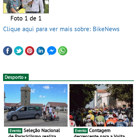
Foto 1 de 1
Clique aqui para ver mais sobre: BikeNews
Desporto
Seleção Nacional
Contagem
Evento
Evento
de Paraciclismo realiza
decrescente para a Volta a