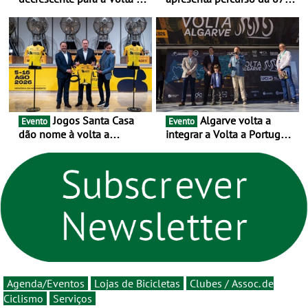
Portugal Jogos Santa Casa:
edição - E inaugura-se um
as 17 equipas de 2026
novo ciclo rumo ao
centenário
Jogos Santa Casa
Algarve volta a
Evento
Evento
dão nome à volta a
integrar a Volta a Portugal
Portugal 2026 e inauguram
em 2026 com chegada de
um novo ciclo da prova
etapa em Albufeira
rumo ao centenário - Volta
a Portugal em Bicicleta
estará na estrada entre 5 e
16 de agosto
Agenda/Eventos
Lojas de Bicicletas
Clubes / Assoc. de
Ciclismo
Serviços