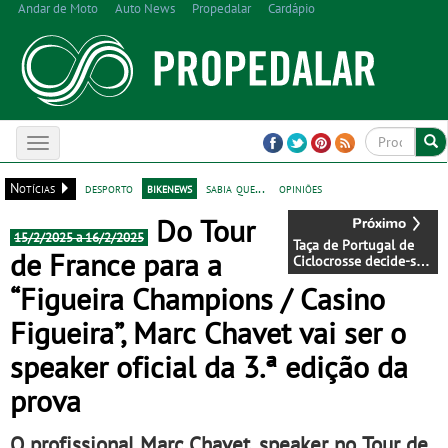
Andar de Moto
Auto News
Propedalar
Cardápio
Toggle
navigation
Notícias
desporto
bikenews
sabia que...
opiniões
Do Tour
15/2/2025 a 16/2/2025
Taça de Portugal de
de France para a
Ciclocrosse decide-se
em Vila Real - Início
“Figueira Champions / Casino
do evento pelas 9:00
de Domingo
Figueira”, Marc Chavet vai ser o
speaker oficial da 3.ª edição da
prova
O profissional Marc Chavet, speaker no Tour de