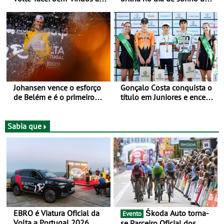
Volta a Portugal
Rui Oliveira
Johansen vence o esforço
Gonçalo Costa conquista o
de Belém e é o primeiro
título em Juniores e encerra
camisola amarela da Volta
os Nacionais da Juventude
a Portugal - Prova decorre
no Cartaxo
entre 5 e 16 de Agosto
Sabia que
EBRO é Viatura Oficial da
Škoda Auto torna-
Evento
Volta a Portugal 2026
se Parceiro Oficial dos