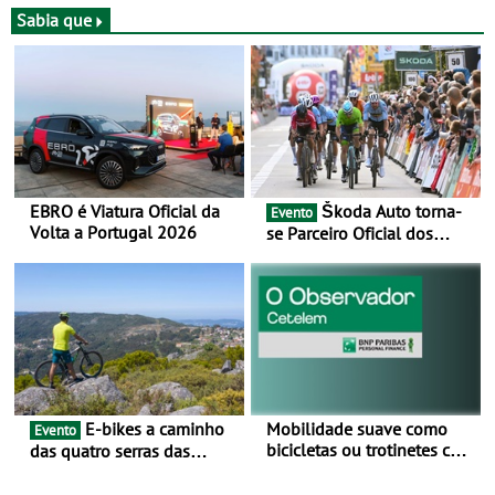
entre 5 e 16 de Agosto
Sabia que
EBRO é Viatura Oficial da
Škoda Auto torna-
Evento
Volta a Portugal 2026
se Parceiro Oficial dos
Campeonatos Mundiais de
BTT e Gravel da UCI - Para
os anos de 2025 e 2026
E-bikes a caminho
Mobilidade suave como
Evento
bicicletas ou trotinetes com
das quatro serras das
cada vez mais adesão -
Montanhas Mágicas - Um
Mais de metade dos
desafio para 3 dias entre 8