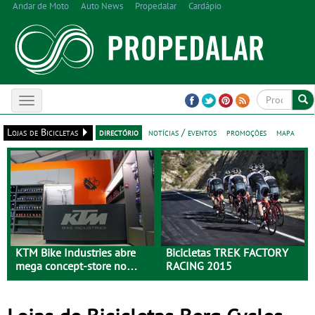
Andar de Moto
Auto News
Propedalar
Cardápio
Toggle
navigation
Lojas de Bicicletas
directório
notícias / eventos
promoções
mapa
KTM Bike Industries abre
Bicicletas TREK FACTORY
mega concept-store no
RACING 2015
Porto