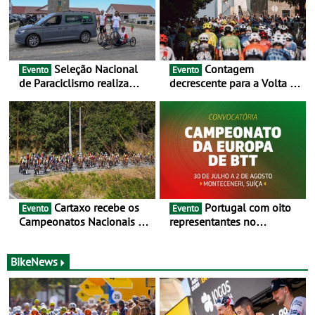
Seleção Nacional
Contagem
Evento
Evento
de Paraciclismo realiza
decrescente para a Volta a
estágio em altitude de
Portugal Jogos Santa Casa:
preparação para o
as 17 equipas de 2026
Campeonato do Mundo
Cartaxo recebe os
Portugal com oito
Evento
Evento
Campeonatos Nacionais da
representantes no
Juventude - Entre 31 de
Campeonato da Europa de
julho e 2 de agosto
BTT - Entre 29 de julho e 2
de agosto, em
BikeNews
Monteceneri, na Suíça