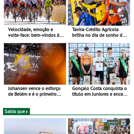
Velocidade, emoção e
Tavira-Crédito Agrícola
volte-face: bem-vindos à
brilha no dia de sonho de
Volta a Portugal
Rui Oliveira
Johansen vence o esforço
Gonçalo Costa conquista o
de Belém e é o primeiro
título em Juniores e encerra
camisola amarela da Volta
os Nacionais da Juventude
a Portugal - Prova decorre
no Cartaxo
entre 5 e 16 de Agosto
Sabia que