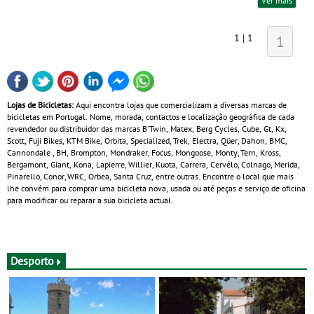
Ver mais
1 | 1
1
Lojas de Bicicletas:
Aqui encontra lojas que comercializam a diversas marcas de
bicicletas em Portugal. Nome, morada, contactos e localização geográfica de cada
revendedor ou distribuidor das marcas B'Twin, Matex, Berg Cycles, Cube, Gt, Kx,
Scott, Fuji Bikes, KTM Bike, Orbita, Specialized, Trek, Electra, Qüer, Dahon, BMC,
Cannondale , BH, Brompton, Mondraker, Focus, Mongoose, Monty, Tern, Kross,
Bergamont, Giant, Kona, Lapierre, Willier, Kuota, Carrera, Cervélo, Colnago, Merida,
Pinarello, Conor, WRC, Orbea, Santa Cruz, entre outras. Encontre o local que mais
lhe convém para comprar uma bicicleta nova, usada ou até peças e serviço de oficina
para modificar ou reparar a sua bicicleta actual.
Desporto