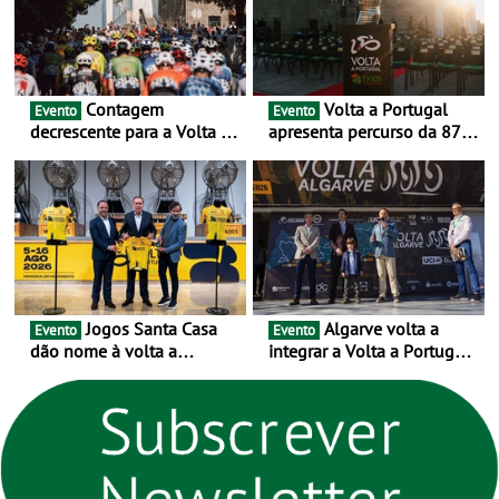
Contagem
Volta a Portugal
Evento
Evento
decrescente para a Volta a
apresenta percurso da 87.ª
Portugal Jogos Santa Casa:
edição - E inaugura-se um
as 17 equipas de 2026
novo ciclo rumo ao
centenário
Jogos Santa Casa
Algarve volta a
Evento
Evento
dão nome à volta a
integrar a Volta a Portugal
Portugal 2026 e inauguram
em 2026 com chegada de
um novo ciclo da prova
etapa em Albufeira
rumo ao centenário - Volta
a Portugal em Bicicleta
estará na estrada entre 5 e
16 de agosto