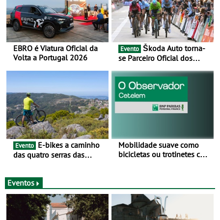
EBRO é Viatura Oficial da
Škoda Auto torna-
Evento
Volta a Portugal 2026
se Parceiro Oficial dos
Campeonatos Mundiais de
BTT e Gravel da UCI - Para
os anos de 2025 e 2026
E-bikes a caminho
Mobilidade suave como
Evento
bicicletas ou trotinetes com
das quatro serras das
cada vez mais adesão -
Montanhas Mágicas - Um
Mais de metade dos
desafio para 3 dias entre 8
condutores portugueses
e 10 de Junho
Eventos
usam os automóveis
exclusivamente em áreas
urbanas