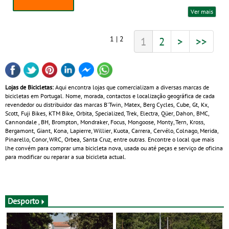
Ver mais
1 | 2
1
2
>
>>
Lojas de Bicicletas:
Aqui encontra lojas que comercializam a diversas marcas de
bicicletas em Portugal. Nome, morada, contactos e localização geográfica de cada
revendedor ou distribuidor das marcas B'Twin, Matex, Berg Cycles, Cube, Gt, Kx,
Scott, Fuji Bikes, KTM Bike, Orbita, Specialized, Trek, Electra, Qüer, Dahon, BMC,
Cannondale , BH, Brompton, Mondraker, Focus, Mongoose, Monty, Tern, Kross,
Bergamont, Giant, Kona, Lapierre, Willier, Kuota, Carrera, Cervélo, Colnago, Merida,
Pinarello, Conor, WRC, Orbea, Santa Cruz, entre outras. Encontre o local que mais
lhe convém para comprar uma bicicleta nova, usada ou até peças e serviço de oficina
para modificar ou reparar a sua bicicleta actual.
Desporto