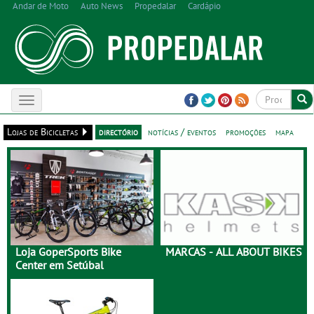
Andar de Moto
Auto News
Propedalar
Cardápio
Toggle
navigation
Lojas de Bicicletas
directório
notícias / eventos
promoções
mapa
Loja GoperSports Bike
MARCAS - ALL ABOUT BIKES
Center em Setúbal