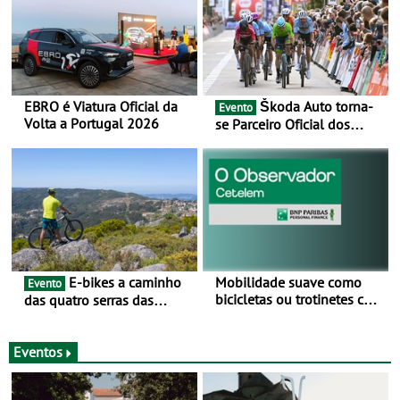
EBRO é Viatura Oficial da
Škoda Auto torna-
Evento
Volta a Portugal 2026
se Parceiro Oficial dos
Campeonatos Mundiais de
BTT e Gravel da UCI - Para
os anos de 2025 e 2026
E-bikes a caminho
Mobilidade suave como
Evento
bicicletas ou trotinetes com
das quatro serras das
cada vez mais adesão -
Montanhas Mágicas - Um
Mais de metade dos
desafio para 3 dias entre 8
condutores portugueses
e 10 de Junho
Eventos
usam os automóveis
exclusivamente em áreas