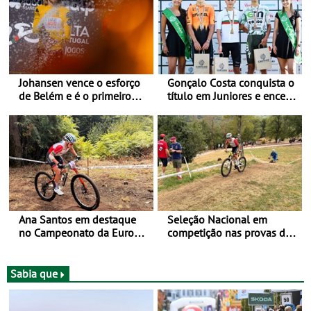
Johansen vence o esforço
Gonçalo Costa conquista o
de Belém e é o primeiro
título em Juniores e encerra
camisola amarela da Volta
os Nacionais da Juventude
a Portugal - Prova decorre
no Cartaxo
entre 5 e 16 de Agosto
Ana Santos em destaque
Seleção Nacional em
no Campeonato da Europa
competição nas provas de
de BTT
XCO do Europeu de BTT
Sabia que