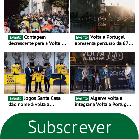
urbanas
Contagem
Volta a Portugal
Evento
Evento
decrescente para a Volta a
apresenta percurso da 87.ª
Portugal Jogos Santa Casa:
edição - E inaugura-se um
as 17 equipas de 2026
novo ciclo rumo ao
centenário
Jogos Santa Casa
Algarve volta a
Evento
Evento
dão nome à volta a
integrar a Volta a Portugal
Portugal 2026 e inauguram
em 2026 com chegada de
um novo ciclo da prova
etapa em Albufeira
rumo ao centenário - Volta
a Portugal em Bicicleta
estará na estrada entre 5 e