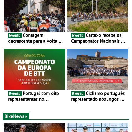
Contagem
Cartaxo recebe os
Evento
Evento
decrescente para a Volta a
Campeonatos Nacionais da
Portugal Jogos Santa Casa:
Juventude - Entre 31 de
as 17 equipas de 2026
julho e 2 de agosto
Portugal com oito
Ciclismo português
Evento
Evento
representantes no
representado nos Jogos do
Campeonato da Europa de
Mediterrâneo Taranto 2026
BTT - Entre 29 de julho e 2
de agosto, em
BikeNews
Monteceneri, na Suíça