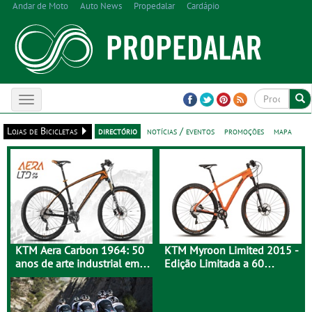
Andar de Moto
Auto News
Propedalar
Cardápio
Toggle
navigation
Lojas de Bicicletas
directório
notícias / eventos
promoções
mapa
KTM Aera Carbon 1964: 50
KTM Myroon Limited 2015 -
anos de arte industrial em
Edição Limitada a 60
carbono
Unidades