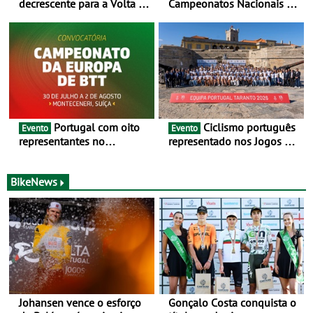
decrescente para a Volta a
Campeonatos Nacionais da
Portugal Jogos Santa Casa:
Juventude - Entre 31 de
as 17 equipas de 2026
julho e 2 de agosto
Portugal com oito
Ciclismo português
Evento
Evento
representantes no
representado nos Jogos do
Campeonato da Europa de
Mediterrâneo Taranto 2026
BTT - Entre 29 de julho e 2
de agosto, em
BikeNews
Monteceneri, na Suíça
Johansen vence o esforço
Gonçalo Costa conquista o