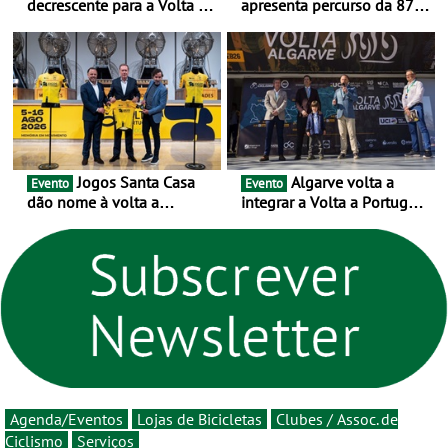
decrescente para a Volta a
apresenta percurso da 87.ª
Portugal Jogos Santa Casa:
edição - E inaugura-se um
as 17 equipas de 2026
novo ciclo rumo ao
centenário
Jogos Santa Casa
Algarve volta a
Evento
Evento
dão nome à volta a
integrar a Volta a Portugal
Portugal 2026 e inauguram
em 2026 com chegada de
um novo ciclo da prova
etapa em Albufeira
rumo ao centenário - Volta
a Portugal em Bicicleta
estará na estrada entre 5 e
16 de agosto
Agenda/Eventos
Lojas de Bicicletas
Clubes / Assoc. de
Ciclismo
Serviços