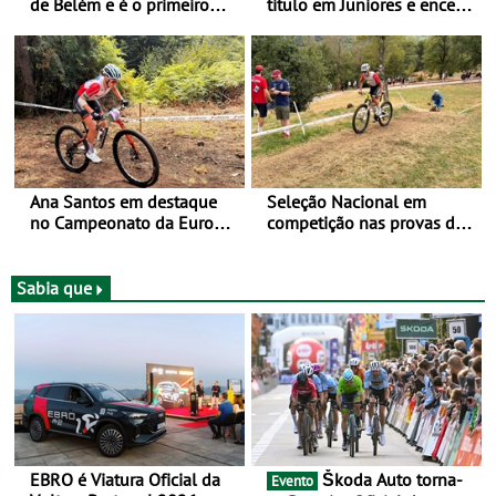
de Belém e é o primeiro
título em Juniores e encerra
camisola amarela da Volta
os Nacionais da Juventude
a Portugal - Prova decorre
no Cartaxo
entre 5 e 16 de Agosto
Ana Santos em destaque
Seleção Nacional em
no Campeonato da Europa
competição nas provas de
de BTT
XCO do Europeu de BTT
Sabia que
EBRO é Viatura Oficial da
Škoda Auto torna-
Evento