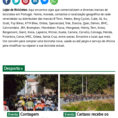
Lojas de Bicicletas:
Aqui encontra lojas que comercializam a diversas marcas de
bicicletas em Portugal. Nome, morada, contactos e localização geográfica de cada
revendedor ou distribuidor das marcas B'Twin, Matex, Berg Cycles, Cube, Gt, Kx,
Scott, Fuji Bikes, KTM Bike, Orbita, Specialized, Trek, Electra, Qüer, Dahon, BMC,
Cannondale , BH, Brompton, Mondraker, Focus, Mongoose, Monty, Tern, Kross,
Bergamont, Giant, Kona, Lapierre, Willier, Kuota, Carrera, Cervélo, Colnago, Merida,
Pinarello, Conor, WRC, Orbea, Santa Cruz, entre outras. Encontre o local que mais
lhe convém para comprar uma bicicleta nova, usada ou até peças e serviço de oficina
para modificar ou reparar a sua bicicleta actual.
Desporto
Contagem
Cartaxo recebe os
Evento
Evento