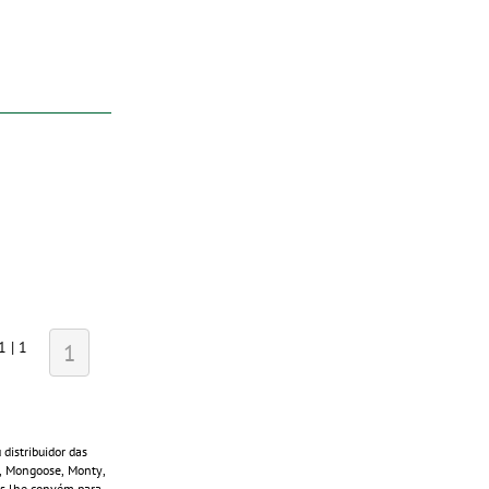
1 | 1
1
distribuidor das
s, Mongoose, Monty,
ais lhe convém para