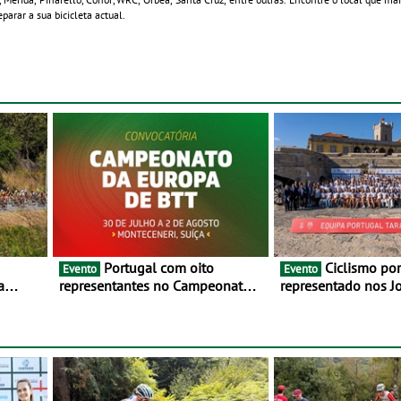
parar a sua bicicleta actual.
Portugal com oito
Ciclismo português
Evento
Evento
a
representantes no Campeonato
representado nos J
lho e 2
da Europa de BTT - Entre 29 de
Mediterrâneo Taran
julho e 2 de agosto, em
Monteceneri, na Suíça