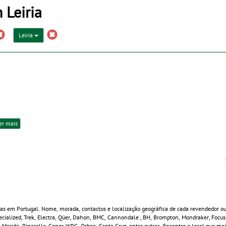
 Leiria
Leiria
er mais
tas em Portugal. Nome, morada, contactos e localização geográfica de cada revendedor ou 
Specialized, Trek, Electra, Qüer, Dahon, BMC, Cannondale , BH, Brompton, Mondraker, Focu
o, Merida, Pinarello, Conor, WRC, Orbea, Santa Cruz, entre outras. Encontre o local que m