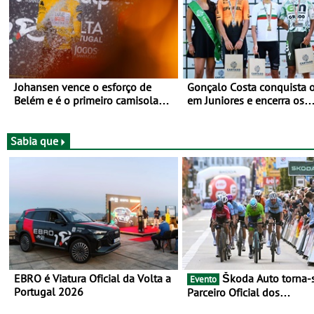
Johansen vence o esforço de
Gonçalo Costa conquista o
Belém e é o primeiro camisola
em Juniores e encerra os
amarela da Volta a Portugal -
Nacionais da Juventude n
Prova decorre entre 5 e 16 de
Cartaxo
Agosto
Sabia que
EBRO é Viatura Oficial da Volta a
Škoda Auto torna-se
Evento
Portugal 2026
Parceiro Oficial dos
Campeonatos Mundiais de