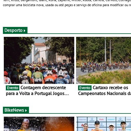
comprar uma bicicleta nova, usada ou até peças e serviço de oficina para modificar ou re
Desporto
Contagem decrescente
Cartaxo recebe os
Evento
Evento
para a Volta a Portugal Jogos
Campeonatos Nacionais d
Santa Casa: as 17 equipas de
Juventude - Entre 31 de ju
2026
de agosto
BikeNews