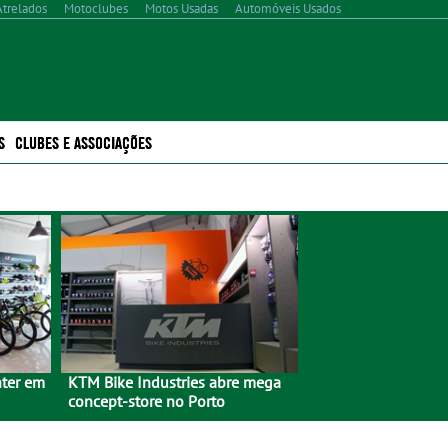
Atrelados
Motoclubes
Motos Usadas
Automóveis Usados
S
CLUBES E ASSOCIAÇÕES
nter em
KTM Bike Industries abre mega
concept-store no Porto