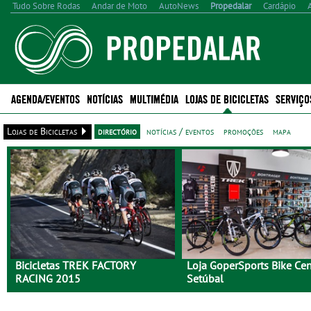
Tudo Sobre Rodas
Andar de Moto
AutoNews
Propedalar
Cardápio
AGENDA/EVENTOS
NOTÍCIAS
MULTIMÉDIA
LOJAS DE BICICLETAS
SERVIÇO
Lojas de Bicicletas
directório
notícias / eventos
promoções
mapa
Bicicletas TREK FACTORY
Loja GoperSports Bike Ce
RACING 2015
Setúbal