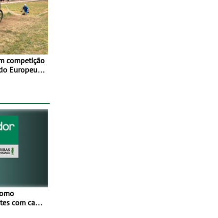
em competição
 do Europeu
como
netes com cada
Mais de