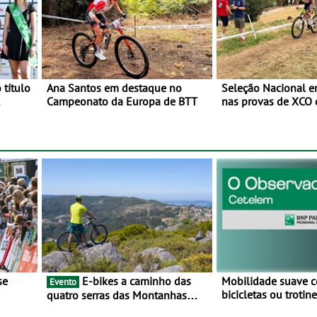
 título
Ana Santos em destaque no
Seleção Nacional 
Campeonato da Europa de BTT
nas provas de XCO
o
de BTT
E-bikes a caminho das
Mobilidade suave 
Evento
bicicletas ou troti
quatro serras das Montanhas
vez mais adesão - 
 BTT e
Mágicas - Um desafio para 3 dias