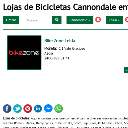
Lojas de Bicicletas Cannondale em
Limpar
Cannondale
Leiria
Bike Zone Leiria
Morada:
IC 1 Vale Gracioso
Azóia
2400-827 Leiria
V
Lojas de Bicicletas:
Aqui encontra lojas que comercializam a diversas marcas de bicicle
marcas B'Twin, Matex, Berg Cycles, Cube, Gt, Kx, Scott, Fuji Bikes, KTM Bike, Orbita, 
Tern, Kross, Bergamont, Giant, Kona, Lapierre, Willier, Kuota, Carrera, Cervélo, Colnag