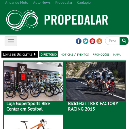
Andar de Moto
Auto News
Propedalar
Cardápio
Toggle
navigation
Lojas de Bicicletas
directório
notícias / eventos
promoções
mapa
Loja GoperSports Bike
Bicicletas TREK FACTORY
Center em Setúbal
RACING 2015