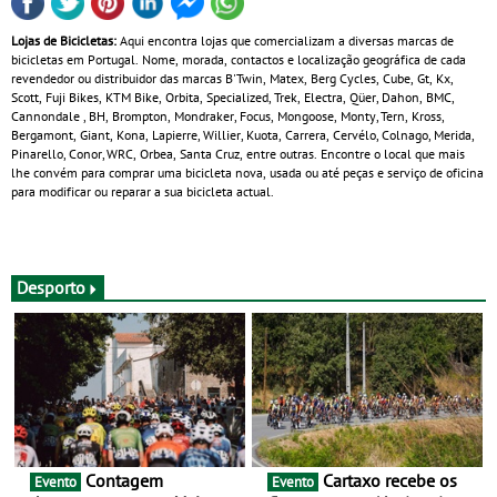
Lojas de Bicicletas:
Aqui encontra lojas que comercializam a diversas marcas de
bicicletas em Portugal. Nome, morada, contactos e localização geográfica de cada
revendedor ou distribuidor das marcas B'Twin, Matex, Berg Cycles, Cube, Gt, Kx,
Scott, Fuji Bikes, KTM Bike, Orbita, Specialized, Trek, Electra, Qüer, Dahon, BMC,
Cannondale , BH, Brompton, Mondraker, Focus, Mongoose, Monty, Tern, Kross,
Bergamont, Giant, Kona, Lapierre, Willier, Kuota, Carrera, Cervélo, Colnago, Merida,
Pinarello, Conor, WRC, Orbea, Santa Cruz, entre outras. Encontre o local que mais
lhe convém para comprar uma bicicleta nova, usada ou até peças e serviço de oficina
para modificar ou reparar a sua bicicleta actual.
Desporto
Contagem
Cartaxo recebe os
Evento
Evento