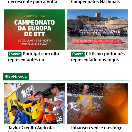
decrescente para a Volta a
Campeonatos Nacionais da
Portugal Jogos Santa Casa:
Juventude - Entre 31 de
as 17 equipas de 2026
julho e 2 de agosto
Portugal com oito
Ciclismo português
Evento
Evento
representantes no
representado nos Jogos do
Campeonato da Europa de
Mediterrâneo Taranto 2026
BTT - Entre 29 de julho e 2
de agosto, em
BikeNews
Monteceneri, na Suíça
Tavira-Crédito Agrícola
Johansen vence o esforço