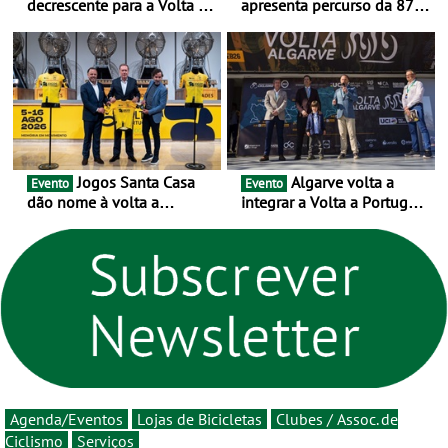
decrescente para a Volta a
apresenta percurso da 87.ª
Portugal Jogos Santa Casa:
edição - E inaugura-se um
as 17 equipas de 2026
novo ciclo rumo ao
centenário
Jogos Santa Casa
Algarve volta a
Evento
Evento
dão nome à volta a
integrar a Volta a Portugal
Portugal 2026 e inauguram
em 2026 com chegada de
um novo ciclo da prova
etapa em Albufeira
rumo ao centenário - Volta
a Portugal em Bicicleta
estará na estrada entre 5 e
16 de agosto
Agenda/Eventos
Lojas de Bicicletas
Clubes / Assoc. de
Ciclismo
Serviços