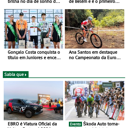
brilha no dia de sonho de
de Belém e é o primeiro
Rui Oliveira
camisola amarela da Volta
a Portugal - Prova decorre
entre 5 e 16 de Agosto
Gonçalo Costa conquista o
Ana Santos em destaque
título em Juniores e encerra
no Campeonato da Europa
os Nacionais da Juventude
de BTT
no Cartaxo
Sabia que
EBRO é Viatura Oficial da
Škoda Auto torna-
Evento