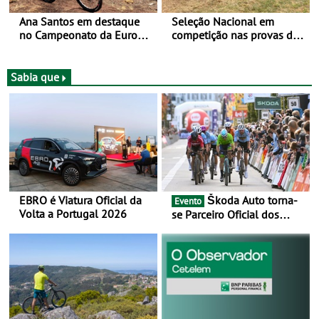
Ana Santos em destaque
Seleção Nacional em
no Campeonato da Europa
competição nas provas de
de BTT
XCO do Europeu de BTT
Sabia que
EBRO é Viatura Oficial da
Škoda Auto torna-
Evento
Volta a Portugal 2026
se Parceiro Oficial dos
Campeonatos Mundiais de
BTT e Gravel da UCI - Para
os anos de 2025 e 2026