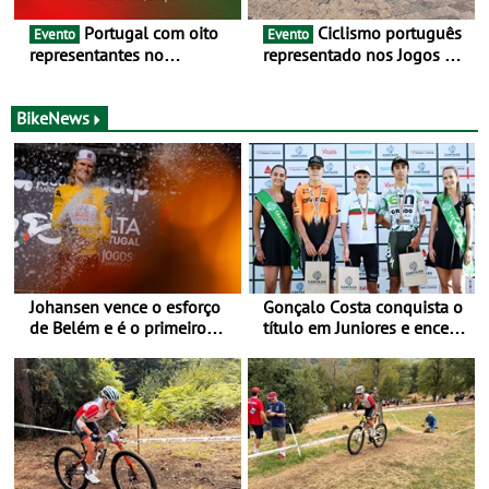
Portugal com oito
Ciclismo português
Evento
Evento
representantes no
representado nos Jogos do
Campeonato da Europa de
Mediterrâneo Taranto 2026
BTT - Entre 29 de julho e 2
de agosto, em
BikeNews
Monteceneri, na Suíça
Johansen vence o esforço
Gonçalo Costa conquista o
de Belém e é o primeiro
título em Juniores e encerra
camisola amarela da Volta
os Nacionais da Juventude
a Portugal - Prova decorre
no Cartaxo
entre 5 e 16 de Agosto