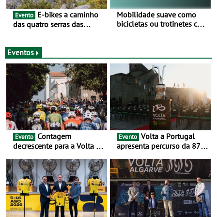
E-bikes a caminho
Mobilidade suave como
Evento
bicicletas ou trotinetes com
das quatro serras das
cada vez mais adesão -
Montanhas Mágicas - Um
Mais de metade dos
desafio para 3 dias entre 8
condutores portugueses
e 10 de Junho
Eventos
usam os automóveis
exclusivamente em áreas
urbanas
Contagem
Volta a Portugal
Evento
Evento
decrescente para a Volta a
apresenta percurso da 87.ª
Portugal Jogos Santa Casa:
edição - E inaugura-se um
as 17 equipas de 2026
novo ciclo rumo ao
centenário