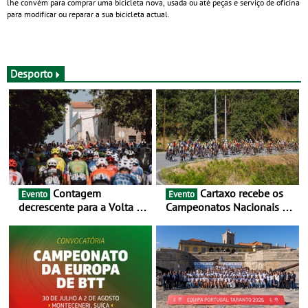
lhe convém para comprar uma bicicleta nova, usada ou até peças e serviço de oficina
para modificar ou reparar a sua bicicleta actual.
Desporto
Contagem
Cartaxo recebe os
Evento
Evento
decrescente para a Volta a
Campeonatos Nacionais da
Portugal Jogos Santa Casa:
Juventude - Entre 31 de
as 17 equipas de 2026
julho e 2 de agosto