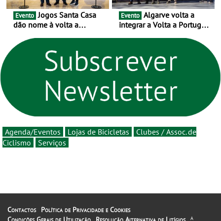
Jogos Santa Casa
Algarve volta a
Evento
Evento
dão nome à volta a
integrar a Volta a Portugal
Portugal 2026 e inauguram
em 2026 com chegada de
um novo ciclo da prova
etapa em Albufeira
rumo ao centenário - Volta
a Portugal em Bicicleta
estará na estrada entre 5 e
16 de agosto
Agenda/Eventos
Lojas de Bicicletas
Clubes / Assoc. de
Ciclismo
Serviços
Contactos
Política de Privacidade e Cookies
Condições Gerais de Utilização
Resolução Alternativa de Litígios
A