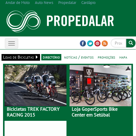
Andar de Moto
Auto News
Propedalar
Cardápio
Toggle
navigation
Lojas de Bicicletas
directório
notícias / eventos
promoções
mapa
Bicicletas TREK FACTORY
Loja GoperSports Bike
RACING 2015
Center em Setúbal