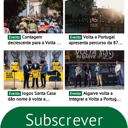
urbanas
Contagem
Volta a Portugal
Evento
Evento
decrescente para a Volta a
apresenta percurso da 87.ª
Portugal Jogos Santa Casa:
edição - E inaugura-se um
as 17 equipas de 2026
novo ciclo rumo ao
centenário
Jogos Santa Casa
Algarve volta a
Evento
Evento
dão nome à volta a
integrar a Volta a Portugal
Portugal 2026 e inauguram
em 2026 com chegada de
um novo ciclo da prova
etapa em Albufeira
rumo ao centenário - Volta
a Portugal em Bicicleta
estará na estrada entre 5 e