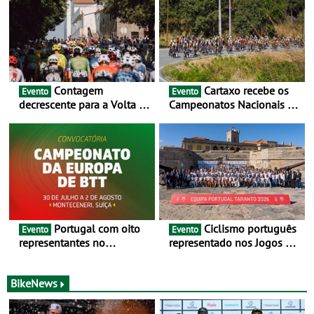
Contagem
Cartaxo recebe os
Evento
Evento
decrescente para a Volta a
Campeonatos Nacionais da
Portugal Jogos Santa Casa:
Juventude - Entre 31 de
as 17 equipas de 2026
julho e 2 de agosto
Portugal com oito
Ciclismo português
Evento
Evento
representantes no
representado nos Jogos do
Campeonato da Europa de
Mediterrâneo Taranto 2026
BTT - Entre 29 de julho e 2
de agosto, em
BikeNews
Monteceneri, na Suíça