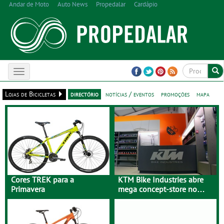
Andar de Moto
Auto News
Propedalar
Cardápio
Toggle
navigation
Lojas de Bicicletas
directório
notícias / eventos
promoções
mapa
Cores TREK para a
KTM Bike Industries abre
Primavera
mega concept-store no
Porto