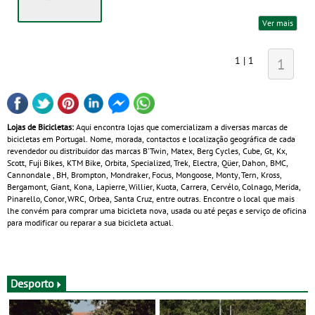
Ver mais
1 | 1
1
Lojas de Bicicletas:
Aqui encontra lojas que comercializam a diversas marcas de
bicicletas em Portugal. Nome, morada, contactos e localização geográfica de cada
revendedor ou distribuidor das marcas B'Twin, Matex, Berg Cycles, Cube, Gt, Kx,
Scott, Fuji Bikes, KTM Bike, Orbita, Specialized, Trek, Electra, Qüer, Dahon, BMC,
Cannondale , BH, Brompton, Mondraker, Focus, Mongoose, Monty, Tern, Kross,
Bergamont, Giant, Kona, Lapierre, Willier, Kuota, Carrera, Cervélo, Colnago, Merida,
Pinarello, Conor, WRC, Orbea, Santa Cruz, entre outras. Encontre o local que mais
lhe convém para comprar uma bicicleta nova, usada ou até peças e serviço de oficina
para modificar ou reparar a sua bicicleta actual.
Desporto