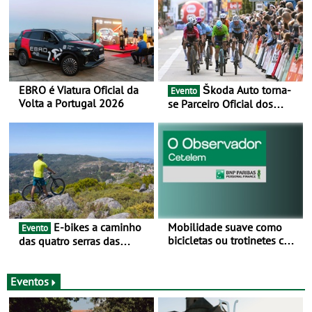
EBRO é Viatura Oficial da
Škoda Auto torna-
Evento
Volta a Portugal 2026
se Parceiro Oficial dos
Campeonatos Mundiais de
BTT e Gravel da UCI - Para
os anos de 2025 e 2026
E-bikes a caminho
Mobilidade suave como
Evento
bicicletas ou trotinetes com
das quatro serras das
cada vez mais adesão -
Montanhas Mágicas - Um
Mais de metade dos
desafio para 3 dias entre 8
condutores portugueses
e 10 de Junho
Eventos
usam os automóveis
exclusivamente em áreas