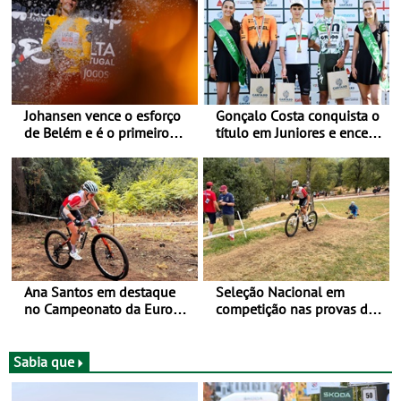
Johansen vence o esforço
Gonçalo Costa conquista o
de Belém e é o primeiro
título em Juniores e encerra
camisola amarela da Volta
os Nacionais da Juventude
a Portugal - Prova decorre
no Cartaxo
entre 5 e 16 de Agosto
Ana Santos em destaque
Seleção Nacional em
no Campeonato da Europa
competição nas provas de
de BTT
XCO do Europeu de BTT
Sabia que